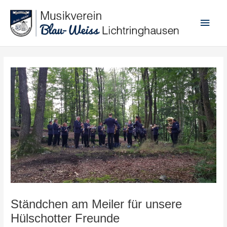
Zum
Haup
Inhalt
springen
Post
navigation
Ständchen am Meiler für unsere
Hülschotter Freunde