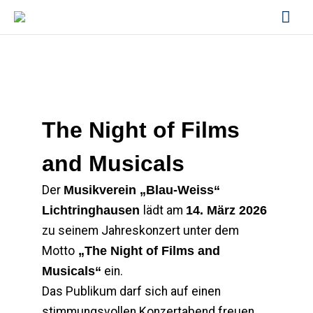
Zum
Hau
Inhalt
springen
The Night of Films
and Musicals
Der
Musikverein „Blau-Weiss“
Lichtringhausen
lädt am
14. März 2026
zu seinem Jahreskonzert unter dem
Motto
„The Night of Films and
Musicals“
ein.
Das Publikum darf sich auf einen
stimmungsvollen Konzertabend freuen,